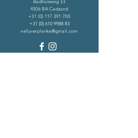
Badhuisweg 33
4506 BA Cadzand
+31 (0) 117 391 700
+31 (0) 610 9988 83
nellyverplanke@gmail.com
NIEUWSBRIEF
Inschrijven