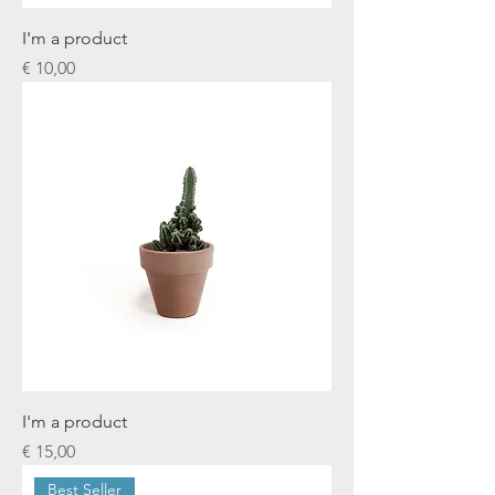
I'm a product
Prijs
€ 10,00
I'm a product
Prijs
€ 15,00
Best Seller