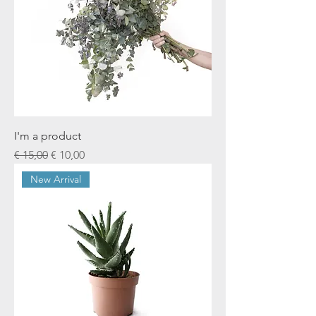
I'm a product
Normale prijs
Verkoopprijs
€ 15,00
€ 10,00
New Arrival