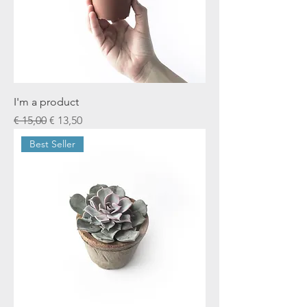
I'm a product
Normale prijs
Verkoopprijs
€ 15,00
€ 13,50
Best Seller