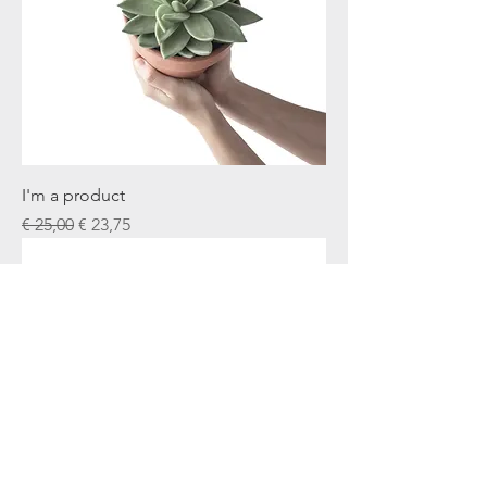
I'm a product
Normale prijs
Verkoopprijs
€ 25,00
€ 23,75