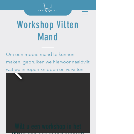
Nellinie
Workshop Vilten
Mand
Om een mooie mand te kunnen
maken, gebruiken we hiervoor naaldvilt
wat we in repen knippen en vervilten.
Wilt u een workshop in het