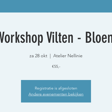
Workshop Vilten - Bloe
za 28 okt
  |  
Atelier Nellinie
€55,-
Registratie is afgesloten
Andere evenementen bekijken