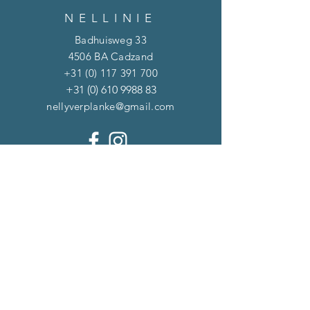
NELLINIE
Badhuisweg 33
4506 BA Cadzand
+31 (0) 117 391 700
+31 (0) 610 9988 83
nellyverplanke@gmail.com
NIEUWSBRIEF
Inschrijven