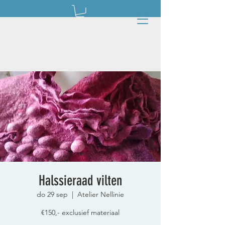
Halssieraad vilten
do 29 sep
  |  
Atelier Nellinie
€150,- exclusief materiaal