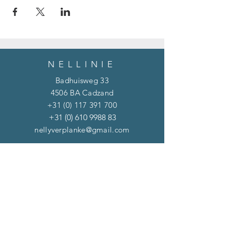
NELLINIE
Badhuisweg 33
4506 BA Cadzand
+31 (0) 117 391 700
+31 (0) 610 9988 83
nellyverplanke@gmail.com
NIEUWSBRIEF